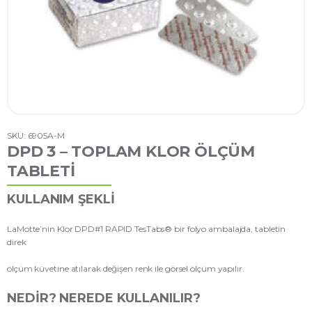
SKU: 6905A-M
DPD 3 – TOPLAM KLOR ÖLÇÜM
TABLETİ
KULLANIM ŞEKLI
LaMotte’nin Klor DPD#1 RAPID TesTabs® bir folyo ambalajda, tabletin
direk
ölçüm küvetine atılarak değişen renk ile görsel ölçüm yapılır.
NEDIR? NEREDE KULLANILIR?