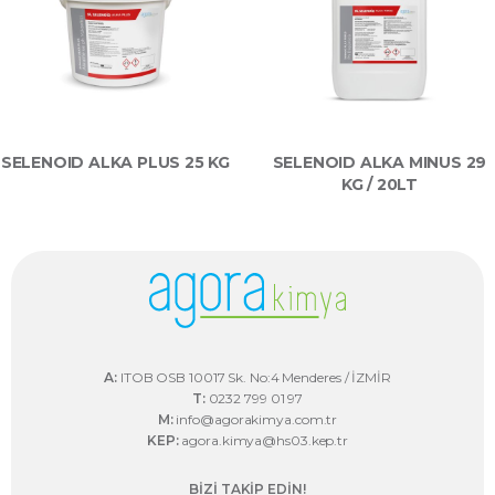
SELENOID ALKA PLUS 25 KG
SELENOID ALKA MINUS 29
KG / 20LT
A:
ITOB OSB 10017 Sk. No:4 Menderes / İZMİR
T:
0232 799 01 97
M:
info@agorakimya.com.tr
KEP:
agora.kimya@hs03.kep.tr
BİZİ TAKİP EDİN!