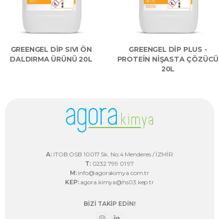
GREENGEL DIP SIVI ÖN
GREENGEL DIP PLUS -
DALDIRMA ÜRÜNÜ 20L
PROTEIN NIŞASTA ÇÖZÜCÜ
20L
A:
ITOB OSB 10017 Sk. No:4 Menderes / İZMİR
T:
0232 799 01 97
M:
info@agorakimya.com.tr
KEP:
agora.kimya@hs03.kep.tr
BİZİ TAKİP EDİN!