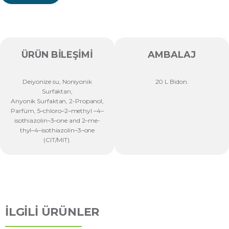
ÜRÜN BILEŞIMI
AMBALAJ
Deiyonize su, Noniyonik
20 L Bidon.
Surfaktan,
Anyonik Surfaktan, 2-Propanol,
Parfüm, 5–chloro–2–methyl –4–
isothiazolin–3–one and 2–me-
thyl–4–isothiazolin–3–one
(CIT/MIT).
İLGİLİ ÜRÜNLER