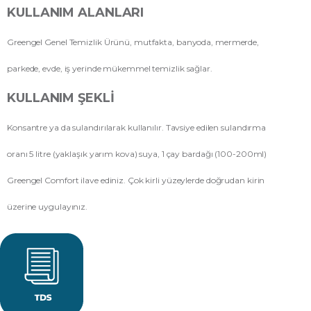
KULLANIM ALANLARI
Greengel Genel Temizlik Ürünü, mutfakta, banyoda, mermerde,
parkede, evde, iş yerinde mükemmel temizlik sağlar.
KULLANIM ŞEKLI
Konsantre ya da sulandırılarak kullanılır. Tavsiye edilen sulandırma
oranı 5 litre (yaklaşık yarım kova) suya, 1 çay bardağı (100-200ml)
Greengel Comfort ilave ediniz. Çok kirli yüzeylerde doğrudan kirin
üzerine uygulayınız.