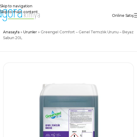
Skip to navigation
Skip to main content
Online Satış
Anasayfa
»
Ürünler
»
Greengel Comfort – Genel Temizlik Ürünü – Beyaz
Sabun 20L