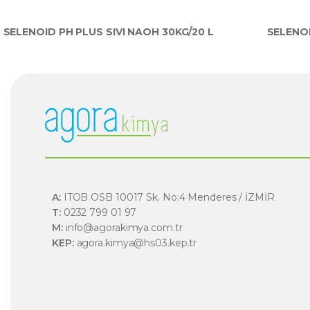
SELENOID PH PLUS SIVI NAOH 30KG/20 L
SELENOI
A:
ITOB OSB 10017 Sk. No:4 Menderes / İZMİR
T:
0232 799 01 97
M:
info@agorakimya.com.tr
KEP:
agora.kimya@hs03.kep.tr