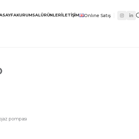
ASAYFA
KURUMSAL
ÜRÜNLER
İLETIŞIM
Onlıne Satış
O
 dojaz pompası