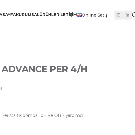
ASAYFA
KURUMSAL
ÜRÜNLER
İLETIŞIM
Onlıne Satış
 ADVANCE PER 4/H
H
 L Peristaltik pompalı pH ve ORP yardımcı