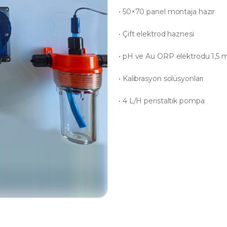
• 50×70 panel montaja hazır
• Çift elektrod haznesi
• pH ve Au ORP elektrodu 1,5 m
• Kalibrasyon solüsyonları
• 4 L/H peristaltik pompa