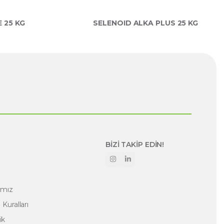
 25 KG
SELENOID ALKA PLUS 25 KG
BİZİ TAKİP EDİN!
amız
Kuralları
ik