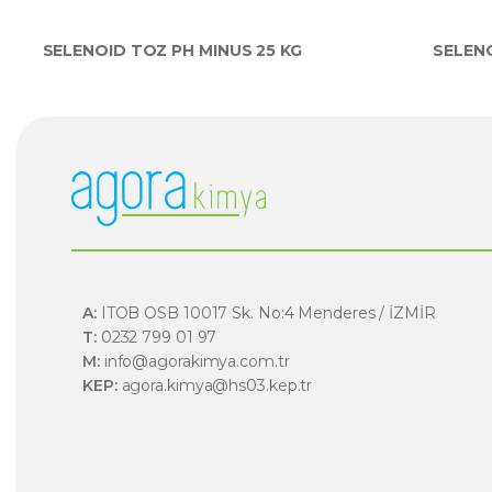
SELENOID TOZ PH MINUS 25 KG
SELENO
A:
ITOB OSB 10017 Sk. No:4 Menderes / İZMİR
T:
0232 799 01 97
M:
info@agorakimya.com.tr
KEP:
agora.kimya@hs03.kep.tr