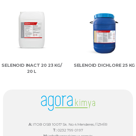
SELENOID INACT 20 23 KG/
SELENOID DICHLORE 25 KG
20 L
A:
ITOB OSB 10017 Sk. No:4 Menderes / İZMİR
T:
0232 799 01 97
M:
info@agorakimya.com.tr