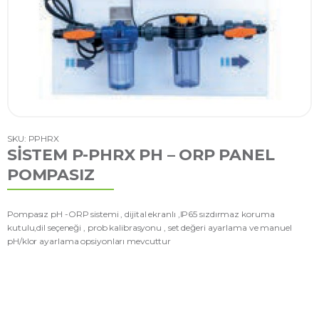
SKU: PPHRX
SİSTEM P-PHRX PH – ORP PANEL
POMPASIZ
Pompasız pH -ORP sistemi , dijital ekranlı ,IP65 sızdırmaz koruma
kutulu,dil seçeneği , prob kalibrasyonu , set değeri ayarlama ve manuel
pH/klor ayarlama opsiyonları mevcuttur