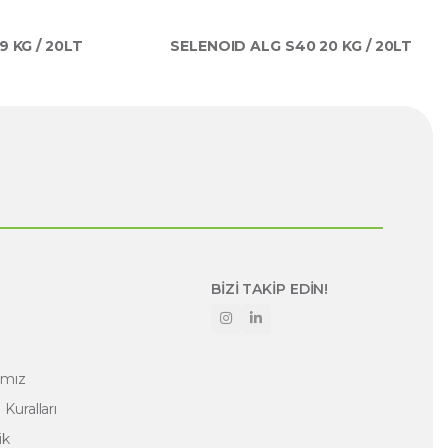
 KG / 20LT
SELENOID ALG S40 20 KG / 20LT
BİZİ TAKİP EDİN!
amız
Kuralları
ik