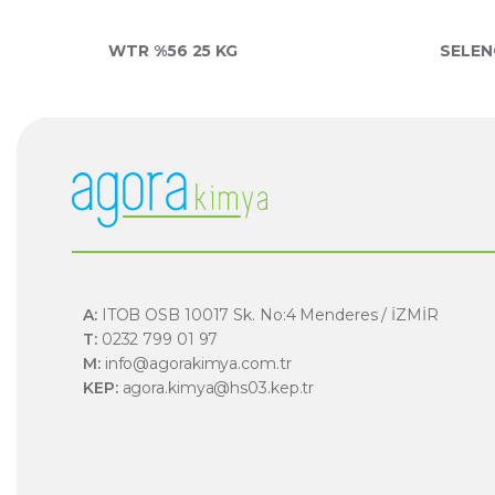
WTR %56 25 KG
SELEN
A:
ITOB OSB 10017 Sk. No:4 Menderes / İZMİR
T:
0232 799 01 97
M:
info@agorakimya.com.tr
KEP:
agora.kimya@hs03.kep.tr