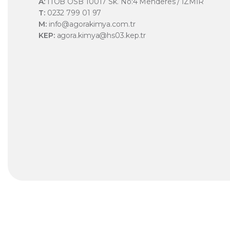
A:
ITOB OSB 10017 Sk. No:4 Menderes / İZMİR
T:
0232 799 01 97
M:
info@agorakimya.com.tr
KEP:
agora.kimya@hs03.kep.tr