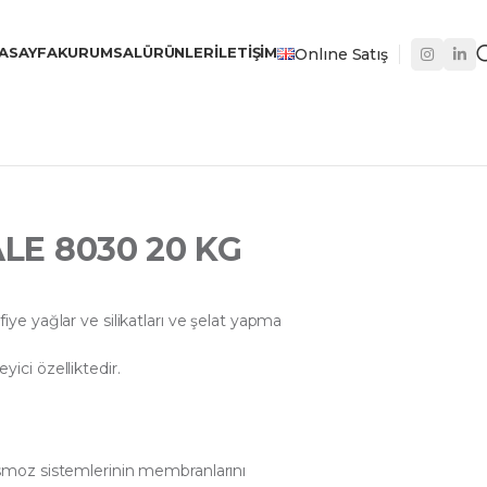
ASAYFA
KURUMSAL
ÜRÜNLER
İLETIŞIM
Onlıne Satış
LE 8030 20 KG
 yağlar ve silikatları ve şelat yapma
eyici özelliktedir.
oz sistemlerinin membranlarını