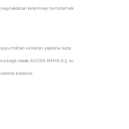
rdan kaynaklanan kirlenmeyi temizlemek
suyu miktarı ve kazan yapısına, kaza
nına bağlı olarak AGORA KİMYA A.Ş. su
erinle belirlenir.