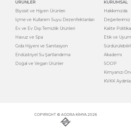
ÜRÜNLER
KURUMSAL
Biyosit ve Hijyen Ürünleri
Hakkımızda
İçme ve Kullanım Suyu Dezenfektanları
Değerlerimiz
Ev ve Ev Dışı Temizlik Ürünleri
Kalite Politik
Havuz ve Spa
Etik ve Uyum 
Gıda Hijyeni ve Sanitasyon
Sürdürülebilirl
Endüstriyel Su Şartlandırma
Akademi
Doğal ve Vegan Ürünler
SOOP
Kimyanızı Ö
KVKK Aydınl
COPYRIGHT © AGORA KIMYA 2026