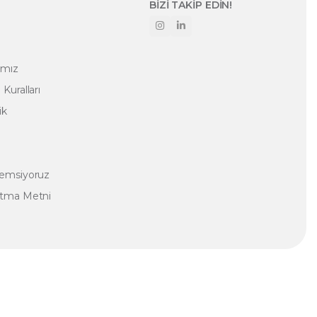
BİZİ TAKİP EDİN!
amız
Kuralları
ik
nemsiyoruz
atma Metni