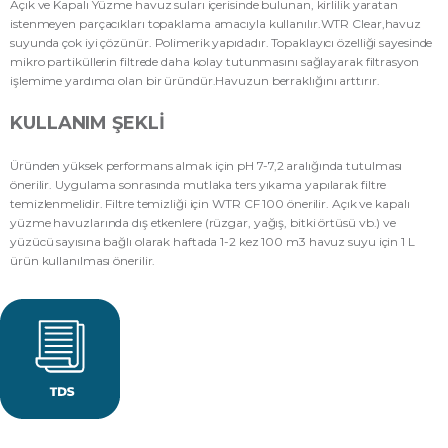
Açık ve Kapalı Yüzme havuz suları içerisinde bulunan, kirlilik yaratan
istenmeyen parçacıkları topaklama amacıyla kullanılır.WTR Clear,havuz
suyunda çok iyi çözünür. Polimerik yapıdadır. Topaklayıcı özelliği sayesinde
mikro partiküllerin filtrede daha kolay tutunmasını sağlayarak filtrasyon
işlemime yardımcı olan bir üründür.Havuzun berraklığını arttırır.
KULLANIM ŞEKLI
Üründen yüksek performans almak için pH 7-7,2 aralığında tutulması
önerilir. Uygulama sonrasında mutlaka ters yıkama yapılarak filtre
temizlenmelidir. Filtre temizliği için WTR CF 100 önerilir. Açık ve kapalı
yüzme havuzlarında dış etkenlere (rüzgar, yağış, bitki örtüsü vb.) ve
yüzücü sayısına bağlı olarak haftada 1-2 kez 100 m3 havuz suyu için 1 L
ürün kullanılması önerilir.