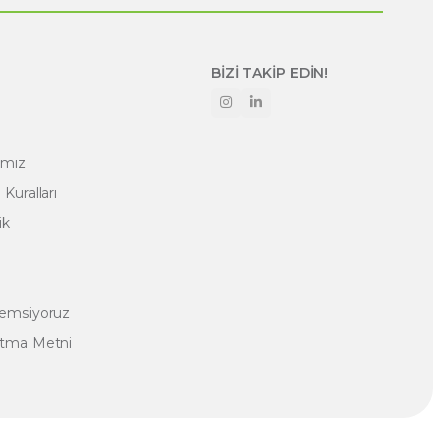
BİZİ TAKİP EDİN!
amız
Kuralları
ik
nemsiyoruz
atma Metni