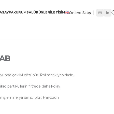
ASAYFA
KURUMSAL
ÜRÜNLER
İLETIŞIM
Onlıne Satış
TAB
da çok iyi çözünür. Polimerik yapıdadır.
kro partiküllerin filtrede daha kolay
on işlemine yardımcı olur. Havuzun