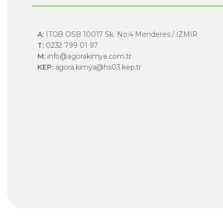
A:
ITOB OSB 10017 Sk. No:4 Menderes / İZMİR
T:
0232 799 01 97
M:
info@agorakimya.com.tr
KEP:
agora.kimya@hs03.kep.tr