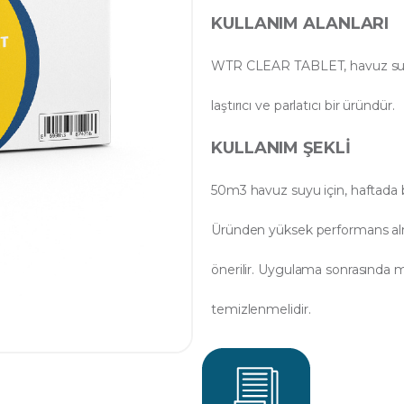
KULLANIM ALANLARI
WTR CLEAR TABLET, havuz suyu
laştırıcı ve parlatıcı bir üründür.
KULLANIM ŞEKLI
50m3 havuz suyu için, haftada bi
Üründen yüksek performans alma
önerilir. Uygulama sonrasında mu
temizlenmelidir.