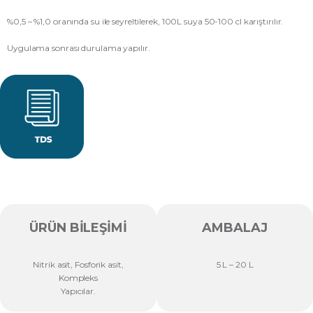
%0,5 – %1,0 oranında su ile seyreltilerek, 100L suya 50-100 cl karıştırılır.
Uygulama sonrası durulama yapılır.
ÜRÜN BILEŞIMI
AMBALAJ
Nitrik asit, Fosforik asit,
5 L – 20 L
Kompleks
Yapıcılar.