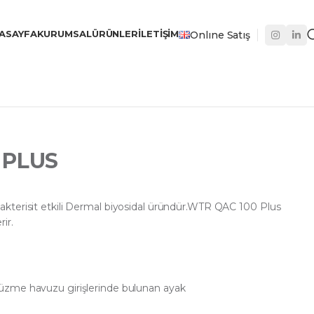
ASAYFA
KURUMSAL
ÜRÜNLER
İLETIŞIM
Onlıne Satış
 PLUS
kterisit etkili Dermal biyosidal üründür.WTR QAC 100 Plus
ir.
zme havuzu girişlerinde bulunan ayak