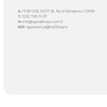
A:
ITOB OSB 10017 Sk. No:4 Menderes / İZMİR
T:
0232 799 01 97
M:
info@agorakimya.com.tr
KEP:
agora.kimya@hs03.kep.tr