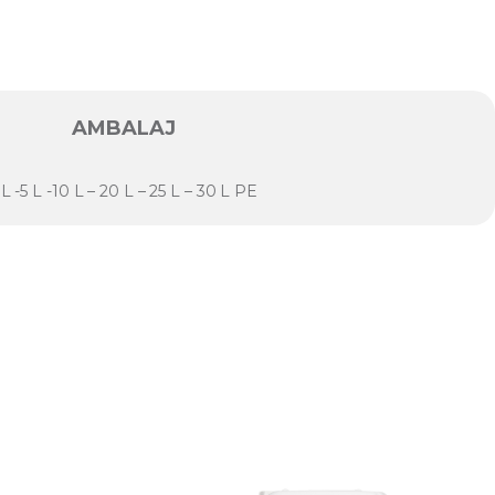
AMBALAJ
 L -5 L -10 L – 20 L – 25 L – 30 L PE