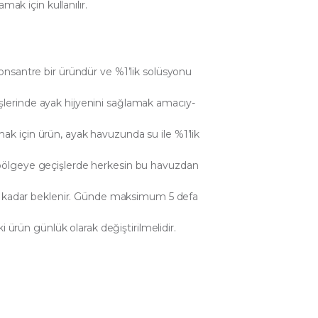
mak için kullanılır.
santre bir üründür ve %1’lik solüsyonu
irişlerinde ayak hijyenini sağlamak amacıy-
lamak için ürün, ayak havuzunda su ile %1’lik
ili bölgeye geçişlerde herkesin bu havuzdan
i kadar beklenir. Günde maksimum 5 defa
i ürün günlük olarak değiştirilmelidir.