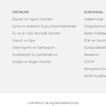
ÜRÜNLER
KURUMSAL
Biyosit ve Hijyen Ürünleri
Hakkımızda
İçme ve Kullanım Suyu Dezenfektanları
Değerlerimiz
Ev ve Ev Dışı Temizlik Ürünleri
Kalite Politik
Havuz ve Spa
Etik ve Uyum 
Gıda Hijyeni ve Sanitasyon
Sürdürülebilirl
Endüstriyel Su Şartlandırma
Akademi
Doğal ve Vegan Ürünler
SOOP
Kimyanızı Ö
KVKK Aydınl
COPYRIGHT © AGORA KIMYA 2026