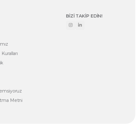
BİZİ TAKİP EDİN!
amız
Kuralları
ik
nemsiyoruz
atma Metni