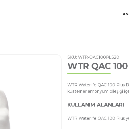
AN
SKU: WTR-QAC100PLS20
WTR QAC 100
WTR Waterlife QAC 100 Plus Ba
kuaterner amonyum bileşiği içer
KULLANIM ALANLARI
WTR Waterlife QAC 100 Plus yü