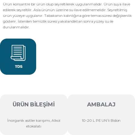
Ürün konsantre bir ürün olup seyreltilerek uygulanmalıdır. Ürün suya ilave
edilerek seyreltilir. Asla ürünün üzerine su ilave edilmemelidir. Seyreltilmiş
ürün yüzeye uygulanır. Tabakanın kalınlığına göre temas süresi değişkenlik
gösterir. İstenilen temizlik süresi yakalandıktan sonra yüzey su ile
durulanmalıdır.
ÜRÜN BILEŞIMI
AMBALAJ
İnorganik asitler karışımı, Alkol
10-20 L PE UN’li Bidon
etoksilatı