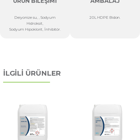
ÜRÜN BILEŞIMI
AMBALAJ
Deiyonize su, , Sodyum
20L HDPE Bidon.
Hidroksit,
Sodyum Hipoklorit, İnhibitör.
İLGİLİ ÜRÜNLER